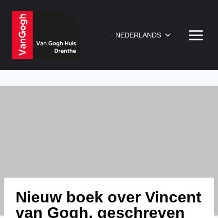
Doorgaan
naar
inhoud
Toggle
NEDERLANDS
submenu
Nieuw boek over Vincent
van Gogh, geschreven