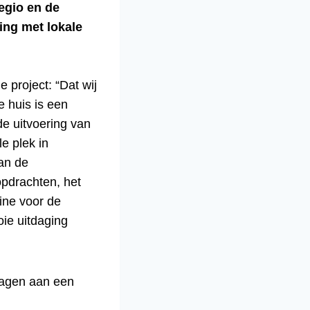
egio en de
ng met lokale
 project: “Dat wij
e huis is een
de uitvoering van
e plek in
van de
opdrachten, het
ine voor de
ie uitdaging
dragen aan een