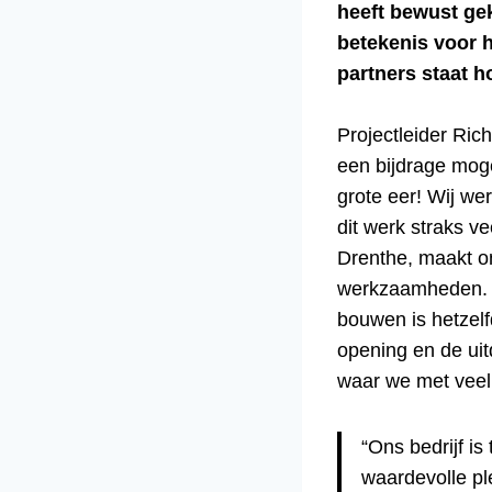
heeft bewust ge
betekenis voor 
partners staat ho
Projectleider Ric
een bijdrage moge
grote eer! Wij we
dit werk straks v
Drenthe, maakt on
werkzaamheden. D
bouwen is hetzelf
opening en de uit
waar we met veel 
“Ons bedrijf i
waardevolle pl