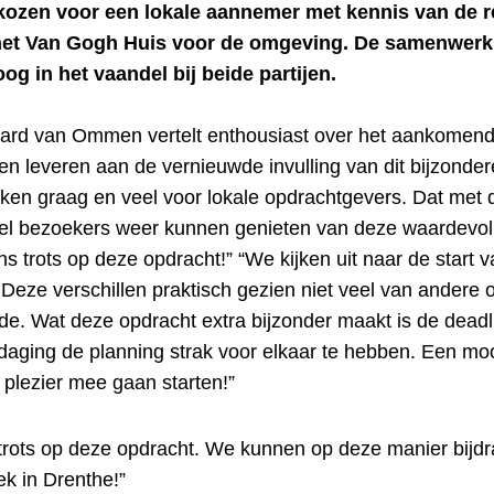
kozen voor een lokale aannemer met kennis van de r
het Van Gogh Huis voor de omgeving. De samenwerki
og in het vaandel bij beide partijen.
hard van Ommen vertelt enthousiast over het aankomende
n leveren aan de vernieuwde invulling van dit bijzonder
rken graag en veel voor lokale opdrachtgevers. Dat met 
eel bezoekers weer kunnen genieten van deze waardevoll
s trots op deze opdracht!” “We kijken uit naar de start 
eze verschillen praktisch gezien niet veel van andere 
de. Wat deze opdracht extra bijzonder maakt is de deadl
daging de planning strak voor elkaar te hebben. Een moo
plezier mee gaan starten!”
s trots op deze opdracht. We kunnen op deze manier bij
ek in Drenthe!”