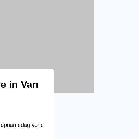
e in Van
te opnamedag vond