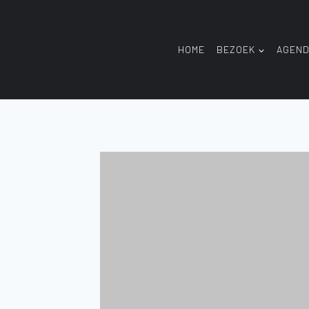
Doorgaan
naar
inhoud
HOME
BEZOEK
AGEN