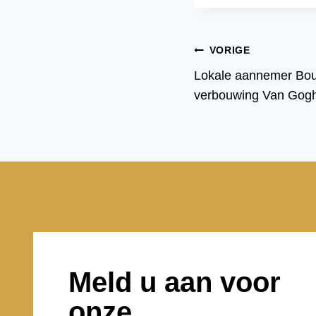
Bericht
VORIGE
Lokale aannemer Bo
navigatie
verbouwing Van Gogh
Meld u aan voor
onze