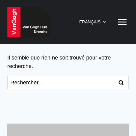
Aller
au
contenu
Ouvrir/fermer
FRANÇAIS
le
menu
enfant
Il semble que rien ne soit trouvé pour votre
recherche.
Rechercher :