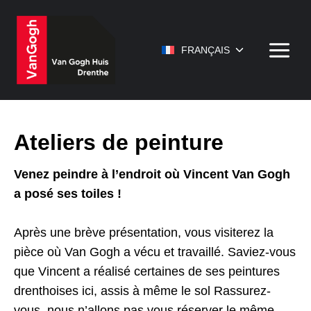
Aller
au
contenu
Ouvrir/fermer
FRANÇAIS
le
menu
enfant
Ateliers de peinture
Venez peindre à l’endroit où Vincent Van Gogh
a posé ses toiles !
Après une brève présentation, vous visiterez la
pièce où Van Gogh a vécu et travaillé. Saviez-vous
que Vincent a réalisé certaines de ses peintures
drenthoises ici, assis à même le sol Rassurez-
vous, nous n’allons pas vous réserver le même