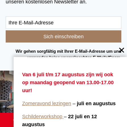
unseren kostenlosen Newsletter an.
Wir gehen sorgfältig mit Ihrer E-Mail-Adresse um und
versenden keine unerwünschten E-Mails/Spam.
Van 6 juli t/m 17 augustus zijn wij ook
op maandag geopend van 13.00-17.00
uur!
Zomeravond lezingen
–
juli en augustus
Schilderworkshop
–
22 juli en 12
© Van Gogh Huis Drenthe. Alle rechten voorbehouden. /
augustus
Realisatie:
iVendo Marketing Groningen