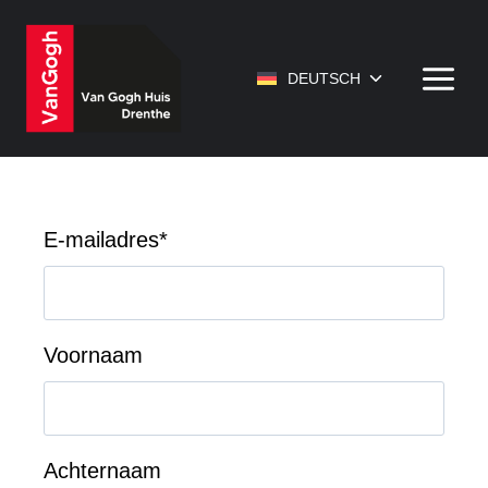
Zum
Inhalt
springen
Untermenü
DEUTSCH
umschalten
E-mailadres
*
Voornaam
Achternaam